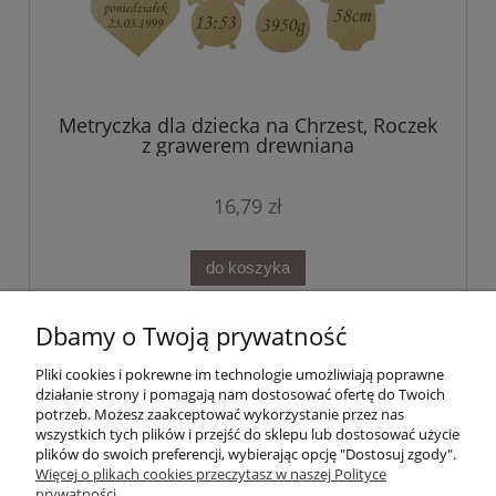
Metryczka dla dziecka na Chrzest, Roczek
z grawerem drewniana
16,79 zł
do koszyka
Dbamy o Twoją prywatność
Pomoc
Pliki cookies i pokrewne im technologie umożliwiają poprawne
działanie strony i pomagają nam dostosować ofertę do Twoich
Integrujmy się!
potrzeb. Możesz zaakceptować wykorzystanie przez nas
wszystkich tych plików i przejść do sklepu lub dostosować użycie
plików do swoich preferencji, wybierając opcję "Dostosuj zgody".
Moje konto
Więcej o plikach cookies przeczytasz w naszej Polityce
prywatności.