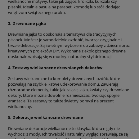
wielkanocne motywy, takie jak zające, króliczki, kurczaki czy
pisanki. Idealnie pasują na parapet, komodę lub stół, dodając
wnętrzom świątecznego uroku.
3.
Drewniane jajka
Drewniane jajka to doskonała alternatywa dla tradycyjnych
pisanek. Możesz je samodzielnie ozdobić, tworząc oryginalne i
trwałe dekoracje. Są świetnym wyborem do zabawy z dziećmi oraz
kreatywnych projektów DIY. Wykonane z ekologicznego drewna,
doskonale wpisują się w modny, naturalny styl dekoracji.
4.
Zestawy wielkanocne drewnianych dekorów
Zestawy wielkanocne to komplety drewnianych ozdób, które
pozwalają na szybkie i łatwe udekorowanie domu. Zawierają
różnorodne elementy, takie jak zające, jajka, kwiaty czy drewniane
dekory, które można dowolnie rozmieszczać, tworząc spójne
aranżacje. Te zestawy to także świetny pomysł na prezent
wielkanocny.
5.
Dekoracje wielkanocne drewniane
Drewniane dekoracje wielkanocne to klasyka, która nigdy nie
wychodzi z mody. Ich trwałość i naturalny wygląd sprawiają, że są