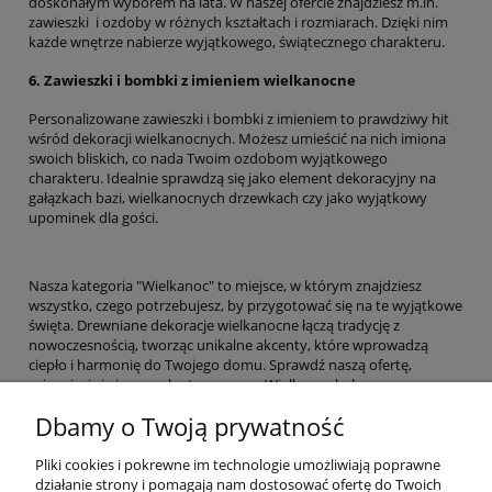
doskonałym wyborem na lata. W naszej ofercie znajdziesz m.in.
zawieszki i ozdoby w różnych kształtach i rozmiarach. Dzięki nim
każde wnętrze nabierze wyjątkowego, świątecznego charakteru.
6.
Zawieszki i bombki z imieniem wielkanocne
Personalizowane zawieszki i bombki z imieniem to prawdziwy hit
wśród dekoracji wielkanocnych. Możesz umieścić na nich imiona
swoich bliskich, co nada Twoim ozdobom wyjątkowego
charakteru. Idealnie sprawdzą się jako element dekoracyjny na
gałązkach bazi, wielkanocnych drzewkach czy jako wyjątkowy
upominek dla gości.
Nasza kategoria "Wielkanoc" to miejsce, w którym znajdziesz
wszystko, czego potrzebujesz, by przygotować się na te wyjątkowe
święta. Drewniane dekoracje wielkanocne łączą tradycję z
nowoczesnością, tworząc unikalne akcenty, które wprowadzą
ciepło i harmonię do Twojego domu. Sprawdź naszą ofertę,
zainspiruj się i spraw, by tegoroczna Wielkanoc była
niezapomniana!
Dbamy o Twoją prywatność
Pomoc
Pliki cookies i pokrewne im technologie umożliwiają poprawne
działanie strony i pomagają nam dostosować ofertę do Twoich