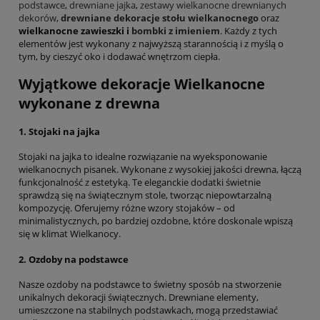
podstawce
,
drewniane jajka
,
zestawy wielkanocne drewnianych
dekorów
,
drewniane
dekoracje stołu wielkanocnego
oraz
wielkanocne
zawieszki i
bombki z imieniem
. Każdy z tych
elementów jest wykonany z najwyższą starannością i z myślą o
tym, by cieszyć oko i dodawać wnętrzom ciepła.
Wyjątkowe dekoracje Wielkanocne
wykonane z drewna
1.
Stojaki na jajka
Stojaki na jajka to idealne rozwiązanie na wyeksponowanie
wielkanocnych pisanek. Wykonane z wysokiej jakości drewna, łączą
funkcjonalność z estetyką. Te eleganckie dodatki świetnie
sprawdzą się na świątecznym stole, tworząc niepowtarzalną
kompozycję. Oferujemy różne wzory stojaków – od
minimalistycznych, po bardziej ozdobne, które doskonale wpiszą
się w klimat Wielkanocy.
2.
Ozdoby na podstawce
Nasze ozdoby na podstawce to świetny sposób na stworzenie
unikalnych dekoracji świątecznych. Drewniane elementy,
umieszczone na stabilnych podstawkach, mogą przedstawiać