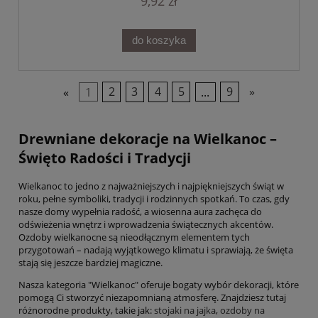
9,92 zł
do koszyka
«
1
2
3
4
5
...
9
»
Drewniane dekoracje na Wielkanoc –
Święto Radości i Tradycji
Wielkanoc to jedno z najważniejszych i najpiękniejszych świąt w
roku, pełne symboliki, tradycji i rodzinnych spotkań. To czas, gdy
nasze domy wypełnia radość, a wiosenna aura zachęca do
odświeżenia wnętrz i wprowadzenia świątecznych akcentów.
Ozdoby wielkanocne są nieodłącznym elementem tych
przygotowań – nadają wyjątkowego klimatu i sprawiają, że święta
stają się jeszcze bardziej magiczne.
Nasza kategoria "Wielkanoc" oferuje bogaty wybór dekoracji, które
pomogą Ci stworzyć niezapomnianą atmosferę. Znajdziesz tutaj
różnorodne produkty, takie jak:
stojaki na jajka
,
ozdoby na