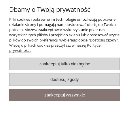
Dbamy o Twoją prywatność
Płatności i dostawa
Pliki cookies i pokrewne im technologie umożliwiają poprawne
Informacje
działanie strony i pomagają nam dostosować ofertę do Twoich
potrzeb. Możesz zaakceptować wykorzystanie przez nas
wszystkich tych plików i przejść do sklepu lub dostosować użycie
O nas
plików do swoich preferencji, wybierając opcję "Dostosuj zgody".
Więcej o plikach cookies przeczytasz w naszej Polityce
prywatności.
zaakceptuj tylko niezbędne
pokaż pełną wersję strony
Sklep internetowy Shoper.pl
dostosuj zgody
zaakceptuj wszystkie