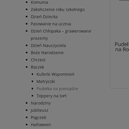
Komunia
Zakończenie roku szkolnego
Dzień Dziecka
Pasowanie na ucznia
Dzień Chłopaka – grawerowane
prezenty
Pudeł
Dzień Nauczyciela
na Ro
Boże Narodzenie
Chrzest
Roczek
Kuferki Wspomnień
Metryczki
Pudełka na pieniądze
Toppery na tort
Narodziny
Jubileusz
Pogrzeb
Halloween