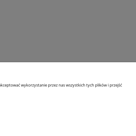
tka
Pudełko na pieniądze skrzynka
na ślub wesele
85,01 zł
do koszyka
kceptować wykorzystanie przez nas wszystkich tych plików i przejść
ormacje
O nas
tyka prywatności
Kontakt i dane firmy
OPINIE O SKLEPIE