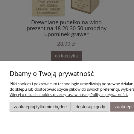
Drewniane pudełko na wino
Drewniane
prezent na 18 20 30 50 urodziny
upomi
upominek grawer
u
28,99 zł
do koszyka
Dbamy o Twoją prywatność
Pliki cookies i pokrewne im technologie umożliwiają poprawne działa
Pomoc
Integrujmy się!
do sklepu lub dostosować użycie plików do swoich preferencji, wybiera
Więcej o plikach cookies przeczytasz w naszej Polityce prywatności.
Zwroty i reklamacje
Blog
Regulaminy
zaakceptuj tylko niezbędne
dostosuj zgody
zaakceptu
Pytania i odpowiedzi