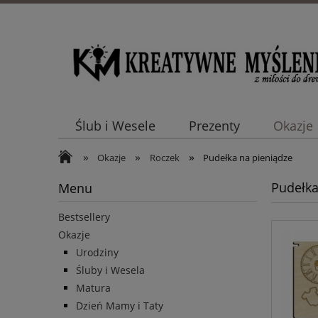
Ślub i Wesele
Prezenty
Okazje
»
»
»
Okazje
Roczek
Pudełka na pieniądze
Pudełka
Menu
Bestsellery
Okazje
Urodziny
Śluby i Wesela
Matura
Dzień Mamy i Taty