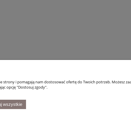
 pudełko na pieniądze
Prezent na ślub wesele pamią
nek na 18 30 40 50
pudełko pieniądze grawer
rodziny grawer
24,95 zł
42,53 zł
do koszyka
do koszyka
nie strony i pomagają nam dostosować ofertę do Twoich potrzeb. Możesz zaa
Moje konto
Płatności i dostawa
Inf
jąc opcję "Dostosuj zgody".
Twoje zamówienia
Formy płatności
Poli
Ustawienia konta
Czas i koszty dostawy
j wszystkie
Przechowalnia