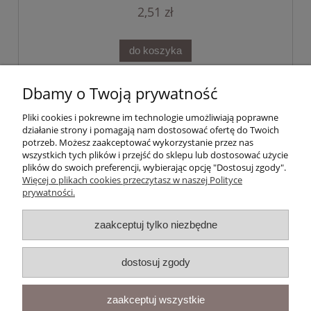
2,51 zł
do koszyka
Dbamy o Twoją prywatność
Pomoc
Pliki cookies i pokrewne im technologie umożliwiają poprawne
działanie strony i pomagają nam dostosować ofertę do Twoich
Integrujmy się!
potrzeb. Możesz zaakceptować wykorzystanie przez nas
wszystkich tych plików i przejść do sklepu lub dostosować użycie
plików do swoich preferencji, wybierając opcję "Dostosuj zgody".
Moje konto
Więcej o plikach cookies przeczytasz w naszej Polityce
prywatności.
Płatności i dostawa
zaakceptuj tylko niezbędne
Informacje
dostosuj zgody
O nas
zaakceptuj wszystkie